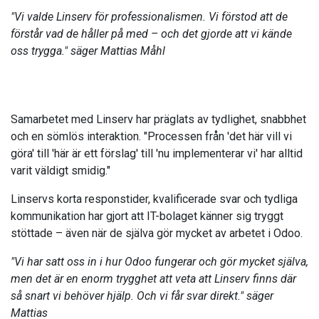
"Vi valde Linserv för professionalismen. Vi förstod att de
förstår vad de håller på med – och det gjorde att vi kände
oss trygga." säger Mattias Måhl
Samarbetet med Linserv har präglats av tydlighet, snabbhet
och en sömlös interaktion. "Processen från 'det här vill vi
göra' till 'här är ett förslag' till 'nu implementerar vi' har alltid
varit väldigt smidig."
Linservs korta responstider, kvalificerade svar och tydliga
kommunikation har gjort att IT-bolaget känner sig tryggt
stöttade – även när de själva gör mycket av arbetet i Odoo.
"Vi har satt oss in i hur Odoo fungerar och gör mycket själva,
men det är en enorm trygghet att veta att Linserv finns där
så snart vi behöver hjälp. Och vi får svar direkt." säger
Mattias