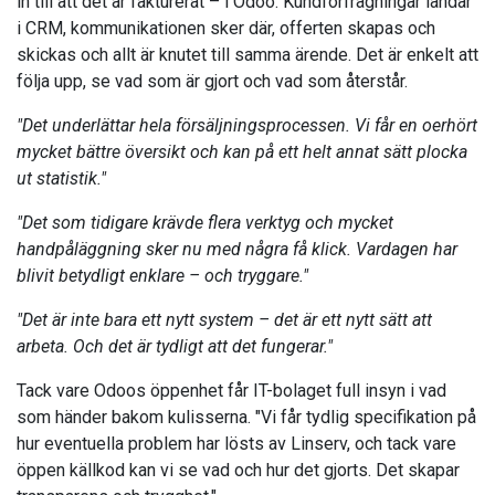
in till att det är fakturerat – i Odoo. Kundförfrågningar landar
i CRM, kommunikationen sker där, offerten skapas och
skickas och allt är knutet till samma ärende. Det är enkelt att
följa upp, se vad som är gjort och vad som återstår.
"Det underlättar hela försäljningsprocessen. Vi får en oerhört
mycket bättre översikt och kan på ett helt annat sätt plocka
ut statistik."
"Det som tidigare krävde flera verktyg och mycket
handpåläggning sker nu med några få klick. Vardagen har
blivit betydligt enklare – och tryggare."
"Det är inte bara ett nytt system – det är ett nytt sätt att
arbeta. Och det är tydligt att det fungerar."
Tack vare Odoos öppenhet får IT-bolaget full insyn i vad
som händer bakom kulisserna. "Vi får tydlig specifikation på
hur eventuella problem har lösts av Linserv, och tack vare
öppen källkod kan vi se vad och hur det gjorts. Det skapar