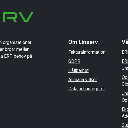
Om Linserv
Vå
h organisationer
er broar mellan
Fakturainformation
ER
ina ERP behov på
GDPR
ER
Und
Hållbarhet
Od
Allmäna villkor
Cl
Data och integritet
Und
Op
Ek
Ad
Su