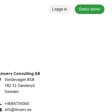
Logga in
Gratis demo
inserv Consulting AB
Vendevägen 85A
182 32 Danderyd
Sweden
+4684736060
info@linserv.se