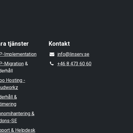
ra tjänster
Kontakt
P-Implementation
info@linserv.se
P-Migration
&
+46 8 473 60 60
erhåll
oo Hosting -
oudworkz
erhåll &
timering
onomihantering &
dons-SE
pport & Helpdesk