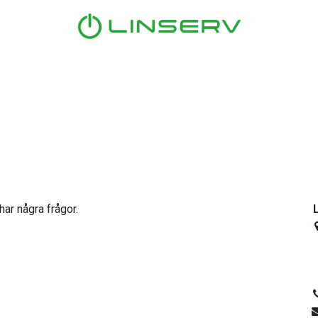
Hem
Tjänster
Våra kunder
Nyheter
Om oss
ar några frågor.
L